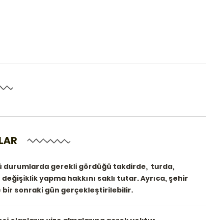
LAR
ü durumlarda gerekli gördüğü takdirde, turda,
ğişiklik yapma hakkını saklı tutar. Ayrıca, şehir
bir sonraki gün gerçekleştirilebilir.
içinde en
Katıldığım bütün gezilerden son
derece memnun ayrıldığım Mahizar