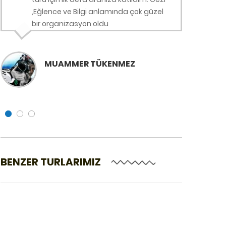
,Eğlence ve Bilgi anlamında çok güzel
Bod
bir organizasyon oldu
Men
mü
MUAMMER TÜKENMEZ
BENZER TURLARIMIZ