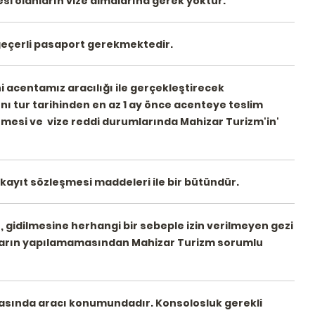
si olanların vize almalarına gerek yoktur.
ra
Travel'a teşekkür ederim.
larak
 geçerli pasaport gerekmektedir.
SERMIN UYSAL
i acentamız aracılığı ile gerçekleştirecek
rını tur tarihinden en az 1 ay önce acenteye teslim
CIK
mesi ve vize reddi durumlarında Mahizar Turizm'in'
ayıt sözleşmesi maddeleri ile bir bütündür.
, gidilmesine herhangi bir sebeple izin verilmeyen gezi
urların yapılamamasından Mahizar Turizm sorumlu
rasında aracı konumundadır. Konsolosluk gerekli