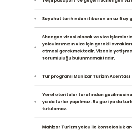
Yeşil pasaport ve geçerli Schengen vize
Bodrumda benim için 1 numa
Menekşe Balkı tur operatöru o
Seyahat tarihinden itibaren en az 6 ay
mükemmel
Shengen vizesi alacak ve vize işlemlerin
yolcularımızın vize için gerekli evrakla
NEVIN BÖBREK YALNIZ
etmesi gerekmektedir. Vizenin yetişme
sorumluluğu bulunmamaktadır.
Tur programı Mahizar Turizm Acentası k
Yerel otoriteler tarafından gezilmesine
ya da turlar yapılmaz. Bu gezi ya da t
tutulamaz.
Mahizar Turizm yolcu ile konsolosluk a