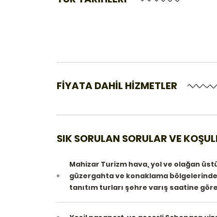
FİYATA DAHİL HİZMETLER
SIK SORULAN SORULAR VE KOŞUL
Mahizar Turizm hava, yol ve olağan üst
güzergahta ve konaklama bölgelerinde de
tanıtım turları şehre varış saatine göre 
şimdiye kadar gittiğim turlar 
mükemmel turlarımı yaptım.