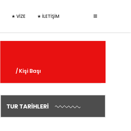
★ VİZE
★ İLETIŞIM
/ Kişi Başı
TUR TARİHLERİ