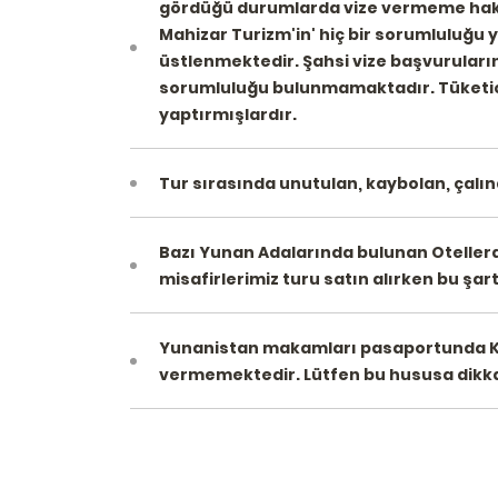
gördüğü durumlarda vize vermeme hakkın
Mahizar Turizm'in' hiç bir sorumluluğu
üstlenmektedir. Şahsi vize başvuruların
sorumluluğu bulunmamaktadır. Tüketicil
yaptırmışlardır.
Tur sırasında unutulan, kaybolan, çalı
Bazı Yunan Adalarında bulunan Otellerde
misafirlerimiz turu satın alırken bu şart
Yunanistan makamları pasaportunda KKTC
vermemektedir. Lütfen bu hususa dikka