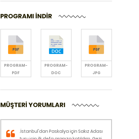
PROGRAMI İNDİR
PROGRAM-
PROGRAM-
PROGRAM-
PDF
DOC
JPG
MÜŞTERİ YORUMLARI
.İstanbul'dan Paskalya için Sakız Adası
şim
turu için ilk defa aranıza katıldım. Gezi
mük