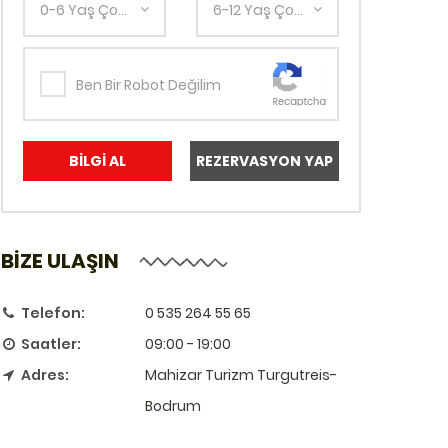
0-6 Yaş Çocuk Sayısı
6-12 Yaş Çocuk Sayısı
Ben Bir Robot Değilim
BİLGİ AL
REZERVASYON YAP
BİZE ULAŞIN
Telefon:
0 535 264 55 65
Saatler:
09:00 - 19:00
Adres:
Mahizar Turizm Turgutreis-
Bodrum